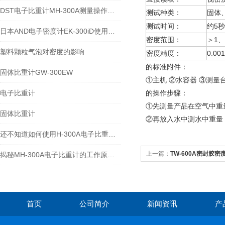
DST电子比重计MH-300A测量操作步聚
测试种类：
固体
测试时间：
约5秒
日本AND电子密度计EK-300iD使用方法
密度范围：
＞1、
塑料颗粒气泡对密度的影响
密度精度：
0.001
的标准附件：
固体比重计GW-300EW
①主机 ②水容器 ③测量
电子比重计
的操作步骤：
①先测量产品在空气中重
固体比重计
②再放入水中测水中重量
还不知道如何使用H-300A电子比重计？进来看
上一篇：
TW-600A密封胶密度
揭秘MH-300A电子比重计的工作原理与多领域应用
首页
公司简介
新闻资讯
产