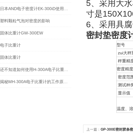
5、采用大
日本AND电子密度计EK-300iD使用方法
寸是150X1
塑料颗粒气泡对密度的影响
6、采用具
固体比重计GW-300EW
密封垫密度计G
型号
电子比重计
zui大秤
固体比重计
秤重精
密度精
还不知道如何使用H-300A电子比重计？进来看
密度范
揭秘MH-300A电子比重计的工作原理与多领域应用
测试种
显示值
温度、
上一篇：
GP-300E密封胶条密