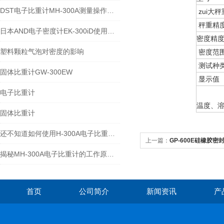
DST电子比重计MH-300A测量操作步聚
zui大秤
秤重精
日本AND电子密度计EK-300iD使用方法
密度精
塑料颗粒气泡对密度的影响
密度范
测试种
固体比重计GW-300EW
显示值
电子比重计
温度、
固体比重计
还不知道如何使用H-300A电子比重计？进来看
上一篇：
GP-600E硅橡胶密封
揭秘MH-300A电子比重计的工作原理与多领域应用
首页
公司简介
新闻资讯
产