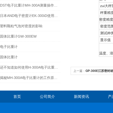
DST电子比重计MH-300A测量操作步聚
zui大秤
秤重精
日本AND电子密度计EK-300iD使用方法
密度精
塑料颗粒气泡对密度的影响
密度范
测试种
固体比重计GW-300EW
显示值
电子比重计
温度、
固体比重计
还不知道如何使用H-300A电子比重计？进来看
上一篇：
GP-300E江苏密封材
揭秘MH-300A电子比重计的工作原理与多领域应用
首页
公司简介
新闻资讯
产