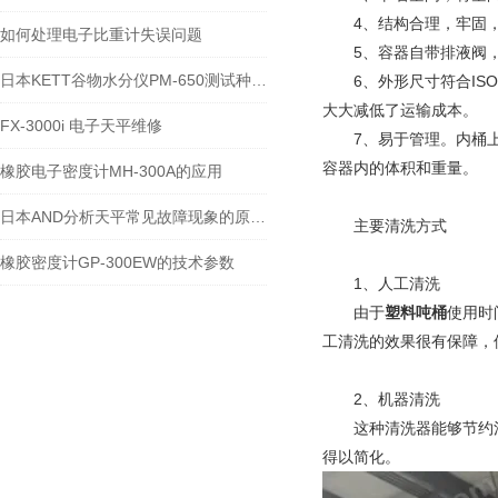
4、结构合理，牢固，
如何处理电子比重计失误问题
5、容器自带排液阀，排
日本KETT谷物水分仪PM-650测试种类有99种
6、外形尺寸符合ISO容
大大减低了运输成本。
FX-3000i 电子天平维修
7、易于管理。内桶上
容器内的体积和重量。
橡胶电子密度计MH-300A的应用
日本AND分析天平常见故障现象的原因和解决方法
主要清洗方式
橡胶密度计GP-300EW的技术参数
1、人工清洗
由于
塑料吨桶
使用时
工清洗的效果很有保障，
2、机器清洗
这种清洗器能够节约清
得以简化。