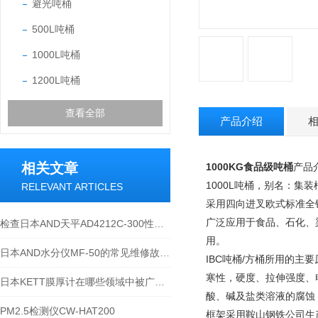
避光吨桶
500L吨桶
1000L吨桶
1200L吨桶
查看全部
产品介绍
相关文章
1000KG食品级吨桶
产品
1000L吨桶，别名：
RELEVANT ARTICLES
采用四向进叉欧式标准全
广泛应用于食品、石化、
检查日本AND天平AD4212C-300性能和操作环境
用。
日本AND水分仪MF-50的常见维修故障种类与解决办法
IBC吨桶/方桶所用的主
寒性，硬度、拉伸强度、
日本KETT膜厚计在哪些领域中被广泛应用？
酸、碱及盐类溶液的腐蚀
PM2.5检测仪CW-HAT200
框架采用鞍山钢铁公司生产