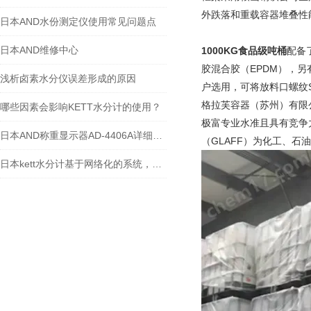
外跌落和重载容器堆叠性能
日本AND水份测定仪使用常见问题点
日本AND维修中心
1000KG食品级吨桶
配备
胶混合胶（EPDM），另
浅析卤素水分仪误差形成的原因
户选用，可将放料口螺纹S
格拉芙容器（苏州）有限公
哪些因素会影响KETT水分计的使用？
极富专业水准且具有竞争
日本AND称重显示器AD-4406A详细参数
（GLAFF）为化工、石
日本kett水分计基于网络化的系统，适用于对产品在线监测和生产过程控制