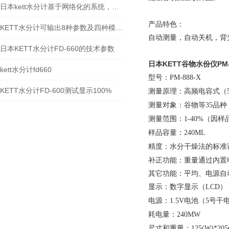
日本kett水分计基于网络化的系统，适用于对产品在线监测和生产过程控制
产品特色：
KETT水分计可输出8种参数及四种模式选定
自动测量，自动关机，背
日本KETT水分计FD-660的技术参数
日本KETT谷物水份仪PM-8
kett水分计fd660
型号：
PM-888-X
KETT水分计FD-600测试显示100%
测量原理：高频电容式（
测量对象：谷物等
品种
35
测量范围：
（因样
1-40%
样品容量：
240ML
精度：水分干燥法的标准
补正功能：重量通过内置
其它功能：平均、电源自
显示：数字显示（
）
LCD
电源：
电池（
号干
1.5V
5
耗电量：
240MW
尺寸和重量：
125(W)*205