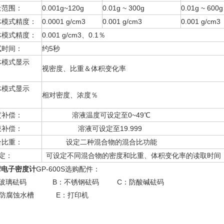
量范围：
0.001g~120g
0.01g ~ 300g
0.01g ~ 600g
体模式精度：
0.0001 g/cm3
0.001 g/cm3
0.001 g/cm3
体模式精度：
0.001 g/cm3、0.1％
试时间：
约5秒
体模式显示
视密度、比重＆体积变化率
：
体模式显示
相对密度、浓度％
：
度补偿：
溶液温度可设定至0~49℃
液补偿：
溶液可设定至19.999
合比重：
设定二种混合物的混合比功能
定：
可设定不同混合物的密度和比重、体积变化率的读取时间
湾
电子密度计
GP-600S选购配件：
：玻璃砝码 B：不锈钢砝码 C：防酸碱砝码
：防腐蚀水槽 E：打印机