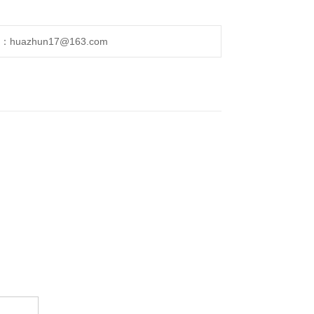
uazhun17@163.com
。