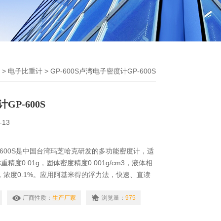
>
电子比重计
> GP-600S卢湾电子密度计GP-600S
P-600S
-13
-600S是中国台湾玛芝哈克研发的多功能密度计，适
精度0.01g，固体密度精度0.001g/cm3，液体相
cm3，浓度0.1%。应用阿基米得的浮力法，快速、直读
测试结果为固体：视密度、混合比、比重＆体积变化
、浓度。
厂商性质：
生产厂家
浏览量：
975