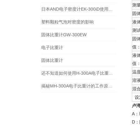
测
日本AND电子密度计EK-300iD使用方法
固
塑料颗粒气泡对密度的影响
液
测
固体比重计GW-300EW
固
值
电子比重计
液
固体比重计
值
温
还不知道如何使用H-300A电子比重计？进来看
溶
揭秘MH-300A电子比重计的工作原理与多领域应用
混
设
卢
A
D