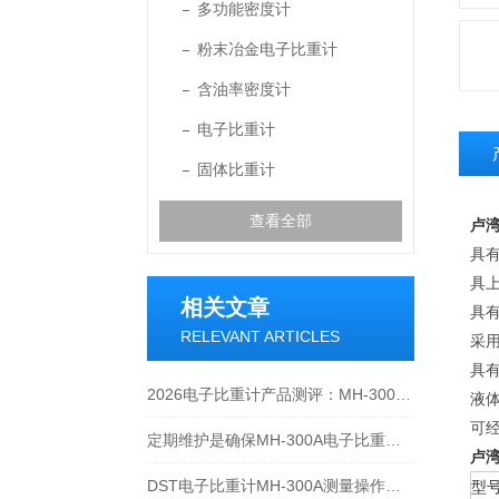
多功能密度计
粉末冶金电子比重计
含油率密度计
电子比重计
固体比重计
查看全部
卢
具
具
相关文章
具有
RELEVANT ARTICLES
采
具有
2026电子比重计产品测评：MH-300A凭什么成为经济型爆款？
液
可
定期维护是确保MH-300A电子比重计实验数据准确性的关键
卢
DST电子比重计MH-300A测量操作步聚
型