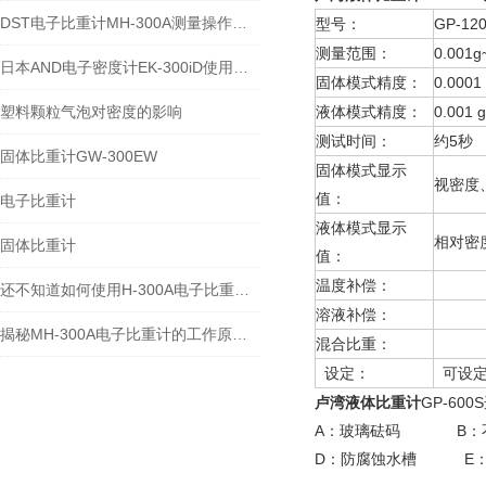
DST电子比重计MH-300A测量操作步聚
型号：
GP-1
测量范围：
0.001g
日本AND电子密度计EK-300iD使用方法
固体模式精度：
0.0001
塑料颗粒气泡对密度的影响
液体模式精度：
0.001 
测试时间：
约5秒
固体比重计GW-300EW
固体模式显示
视密度
值：
电子比重计
液体模式显示
相对密
固体比重计
值：
温度补偿：
溶液
还不知道如何使用H-300A电子比重计？进来看
溶液补偿：
溶液
揭秘MH-300A电子比重计的工作原理与多领域应用
混合比重：
设定
设定：
可设定
卢湾
液体比重计
GP-60
A：玻璃砝码 B：
D：防腐蚀水槽 E：