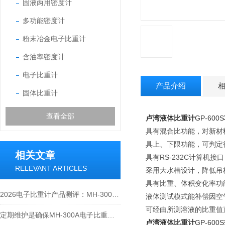
固液两用密度计
多功能密度计
粉末冶金电子比重计
含油率密度计
电子比重计
产品介绍
固体比重计
查看全部
卢湾
液体比重计
GP-600S
具有混合比功能，对新材
具上、下限功能，可判定
相关文章
具有RS-232C计算机
RELEVANT ARTICLES
采用大水槽设计，降低吊
具有比重、体积变化率功能
2026电子比重计产品测评：MH-300A凭什么成为经济型爆款？
液体测试模式能补偿因空
可经由所测溶液的比重值
定期维护是确保MH-300A电子比重计实验数据准确性的关键
卢湾
液体比重计
GP-600S