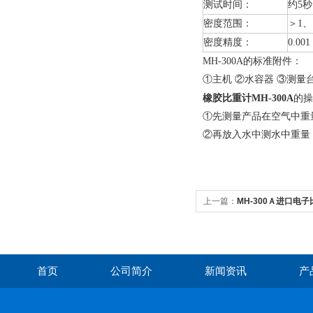
测试时间：
约
5
秒
密度范围：
＞
1
、
密度精度：
0.001
MH
-300A
的标准附件：
①
主机
②
水容器
③
测量
橡胶比重计
MH
-300A
的操
①
先测量产品在空气中重
②
再放入水中测水中重量
上一篇：
MH-300Ａ进口电
首页
公司简介
新闻资讯
产