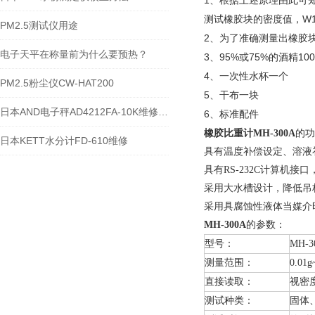
1
、
根据上述原理由此可知
W
测试橡胶块的密度值，
PM2.5测试仪用途
2
、
为了准确测量出橡胶
电子天平在称量前为什么要预热？
3
95%
75%
100
、
或
的酒精
4
、
一次性水杯一个
PM2.5粉尘仪CW-HAT200
5
、
干布一块
日本AND电子秤AD4212FA-10K维修案例
6
、
标准配件
橡
胶比重计
MH
-300A
的功
日本KETT水分计FD-610维修
具有温度补偿设定、溶液
具有
RS-232C
计算机接口
采用大水槽设计，降低吊
采用具腐蚀性液体当媒介
MH
-300A
的参数：
型号：
MH-3
测量范围：
0.01g
直接读取：
视密
测试种类：
固体