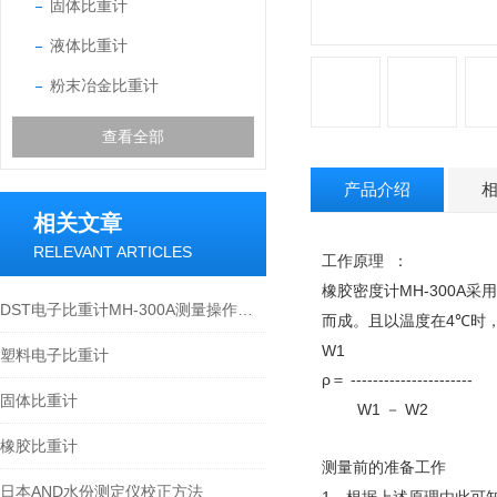
固体比重计
液体比重计
粉末冶金比重计
查看全部
产品介绍
相关文章
RELEVANT ARTICLES
工作原理
：
MH-300A
橡胶密度计
采用
DST电子比重计MH-300A测量操作步聚
4
而成。且以温度在
℃
时
W1
塑料电子比重计
ρ
----------------------
＝
固体比重计
W1
W2
－
橡胶比重计
测量前的准备工作
日本AND水份测定仪校正方法