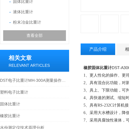
固体比重计
液体比重计
粉末冶金比重计
查看全部
产品介绍
相关文章
RELEVANT ARTICLES
橡胶固体比重计
DST-A30
1
、更人性化的操作、更
DST电子比重计MH-300A测量操作步聚
2
、具有混合比功能，对
3
、具上、下限功能，可
塑料电子比重计
4
、具快速的测试、缩短
固体比重计
5
、具有
RS-232C
计算机接
6
、采用大水槽设计，降
橡胶比重计
7
、采用具腐蚀性液体，
水份测定仪技术原理分析