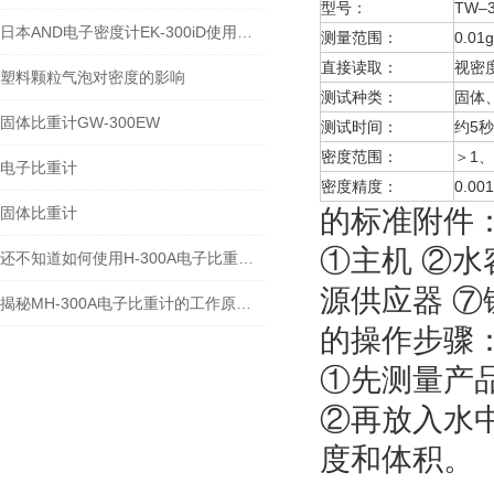
型号：
TW–3
日本AND电子密度计EK-300iD使用方法
测量范围：
0.01
直接读取：
视密
塑料颗粒气泡对密度的影响
测试种类：
固体
固体比重计GW-300EW
测试时间：
约5秒
密度范围：
＞1、
电子比重计
密度精度：
0.001
固体比重计
的标准附件
①主机 ②水
还不知道如何使用H-300A电子比重计？进来看
源供应器 ⑦
揭秘MH-300A电子比重计的工作原理与多领域应用
的操作步骤
①先测量产
②再放入水
度和体积。