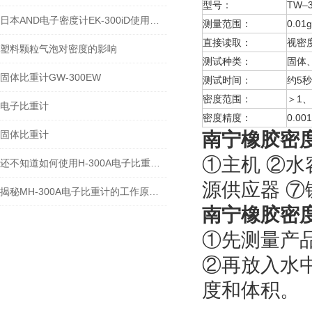
型号：
TW–3
日本AND电子密度计EK-300iD使用方法
测量范围：
0.01
直接读取：
视密
塑料颗粒气泡对密度的影响
测试种类：
固体
固体比重计GW-300EW
测试时间：
约5秒
密度范围：
＞1、
电子比重计
密度精度：
0.001
固体比重计
南宁橡胶密度计
①主机 ②水
还不知道如何使用H-300A电子比重计？进来看
源供应器 ⑦
揭秘MH-300A电子比重计的工作原理与多领域应用
南宁橡胶密度计
①先测量产
②再放入水
度和体积。