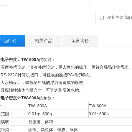
发邮件给我们：h
产品介绍
相关产品
留言询价
电子密度计TW-600A
的功能：
有温度补偿设定、溶液补偿设定，更人性化的操作、更符合现场作业需求
RS-232C计算机接口，可轻易的连接PC和打印机。
用大水槽设计，降低吊栏线的浮力所造成的误差。
用具腐蚀性液体当媒介时，可选购防腐蚀水槽。
电子密度计TW-600A
的参数：
号：
TW–300A
TW-600A
量范围：
0.01g~ 300g
0.01~600g
接读取：
视密度、体积
试种类：
固体、颗粒体、薄膜、浮体