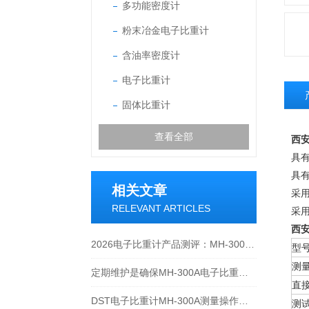
多功能密度计
粉末冶金电子比重计
含油率密度计
电子比重计
固体比重计
查看全部
西安
具
具有
相关文章
采
RELEVANT ARTICLES
采
西安
2026电子比重计产品测评：MH-300A凭什么成为经济型爆款？
型
测
定期维护是确保MH-300A电子比重计实验数据准确性的关键
直
DST电子比重计MH-300A测量操作步聚
测