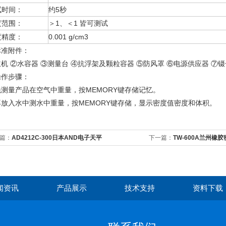
试时间：
约5秒
度范围：
＞1、＜1 皆可测试
度精度：
0.001 g/cm3
标准附件：
机 ②水容器 ③测量台 ④抗浮架及颗粒容器 ⑤防风罩 ⑥电源供应器 ⑦镊
操作步骤：
先测量产品在空气中重量，按MEMORY键存储记忆。
再放入水中测水中重量，按MEMORY键存储，显示密度值密度和体积。
篇：
AD4212C-300日本AND电子天平
下一篇：
TW-600A兰州橡胶
闻资讯
产品展示
技术支持
资料下载