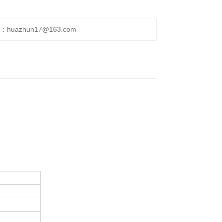
uazhun17@163.com
。