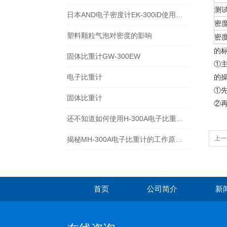
测
日本AND电子密度计EK-300iD使用方法
密
塑料颗粒气泡对密度的影响
密
的
固体比重计GW-300EW
①主
电子比重计
的
①
固体比重计
②
还不知道如何使用H-300A电子比重计？进来看
上一
揭秘MH-300A电子比重计的工作原理与多领域应用
首页
公司简介
新