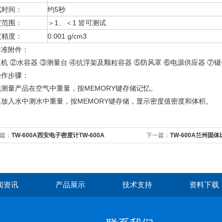
试时间：
约5秒
度范围：
＞1、＜1 皆可测试
度精度：
0.001 g/cm3
标准附件：
机 ②水容器 ③测量台 ④抗浮架及颗粒容器 ⑤防风罩 ⑥电源供应器 ⑦镊
操作步骤：
先测量产品在空气中重量，按MEMORY键存储记忆。
再放入水中测水中重量，按MEMORY键存储，显示密度值密度和体积。
篇：
TW-600A西安电子密度计TW-600A
下一篇：
TW-600A兰州固体
闻资讯
产品展示
技术支持
资料下载