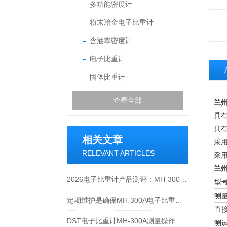
多功能密度计
粉末冶金电子比重计
含油率密度计
电子比重计
固体比重计
查看全部
兰州
具
具有
相关文章
采
RELEVANT ARTICLES
采
兰州
2026电子比重计产品测评：MH-300A凭什么成为经济型爆款？
型
测
定期维护是确保MH-300A电子比重计实验数据准确性的关键
直
DST电子比重计MH-300A测量操作步聚
测