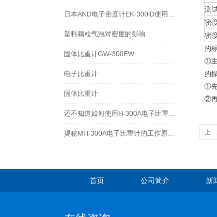
测
日本AND电子密度计EK-300iD使用方法
密
塑料颗粒气泡对密度的影响
密
的
固体比重计GW-300EW
①主
电子比重计
的
①
固体比重计
②
还不知道如何使用H-300A电子比重计？进来看
上一
揭秘MH-300A电子比重计的工作原理与多领域应用
首页
公司简介
新