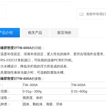
发邮件给我们：h
产品介绍
相关产品
留言询价
橡胶密度计TW-600A
的功能：
有温度补偿设定、溶液补偿设定，更人性化的操作、更符合现场作业需求
RS-232C计算机接口，可轻易的连接PC和打印机。
用大水槽设计，降低吊栏线的浮力所造成的误差。
用具腐蚀性液体当媒介时，可选购防腐蚀水槽。
橡胶密度计TW-600A
的参数：
号：
TW–300A
TW-600A
量范围：
0.01g~ 300g
0.01~600g
接读取：
视密度、体积
试种类：
固体、颗粒体、薄膜、浮体