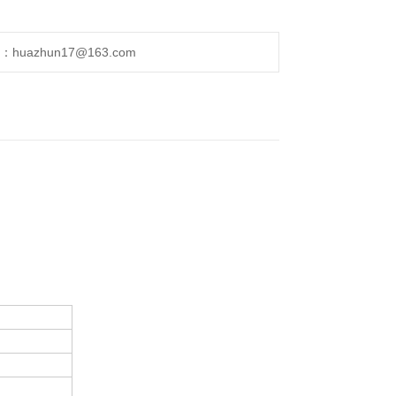
uazhun17@163.com
。