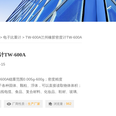
>
电子比重计
> TW-600A兰州橡胶密度计TW-600A
TW-600A
-15
00A稳重范围0.005g-600g；密度精度
。适用于各种固体、颗粒、浮体，可以直接读取物体体积；
电线电缆、食品、复合材料、化妆品、鞋材、玻璃、
等产业。采用阿基米得原理浮力法，准确直读量测数
厂商性质：
生产厂家
浏览量：
962