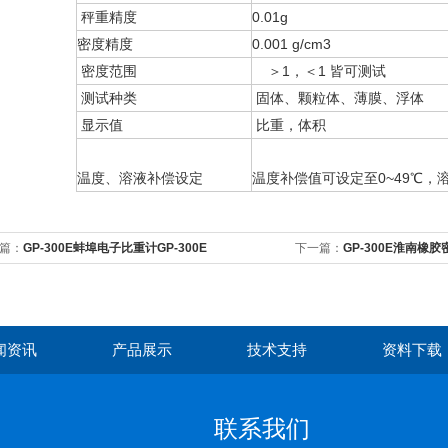
秤重精度
0.01g
密度精度
0.001 g/cm3
密度范围
＞1，＜1 皆可测试
测试种类
固体、颗粒体、薄膜、浮体
显示值
比重，体积
温度、溶液补偿设定
温度补偿值可设定至0~49℃，溶
篇：
GP-300E蚌埠电子比重计GP-300E
下一篇：
GP-300E淮南橡胶
闻资讯
产品展示
技术支持
资料下载
联系我们