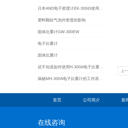
日本AND电子密度计EK-300iD使用方法
塑料颗粒气泡对密度的影响
固体比重计GW-300EW
电子比重计
固体比重计
还不知道如何使用H-300A电子比重计？进来看
上一
揭秘MH-300A电子比重计的工作原理与多领域应用
首页
公司简介
新
在线咨询