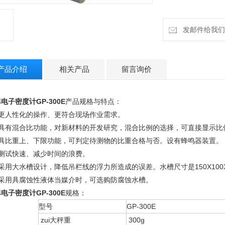
发邮件给我们：h
产品介绍
相关产品
留言询价
电子密度计GP-300E
产品规格与特点：
、更人性化的操作、更符合现场作业需求。
、具有混合比功能，对新材料的开发研究，混合比例的选择，可直接显示比
、具比重上、下限功能，可判定待测物的比重合格与否。设有蜂鸣器装置。
、测试快速、减少时间的浪费。
采用大水槽设计，降低吊栏线的浮力所造成的误差。水槽尺寸是150X100X90
、采用具腐蚀性液体当媒介时，可选购防腐蚀水槽。
电子密度计GP-300E
规格：
型号
GP-300E
zui大秤重
300g