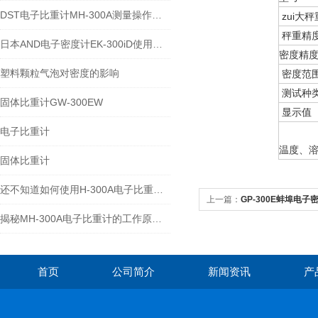
DST电子比重计MH-300A测量操作步聚
zui大秤
秤重精
日本AND电子密度计EK-300iD使用方法
密度精
塑料颗粒气泡对密度的影响
密度范
测试种
固体比重计GW-300EW
显示值
电子比重计
温度、
固体比重计
还不知道如何使用H-300A电子比重计？进来看
上一篇：
GP-300E蚌埠电子密
揭秘MH-300A电子比重计的工作原理与多领域应用
首页
公司简介
新闻资讯
产