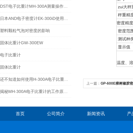
DST电子比重计MH-300A测量操作步聚
zui大秤
秤重精
日本AND电子密度计EK-300iD使用方法
密度精
塑料颗粒气泡对密度的影响
密度范
测试种
固体比重计GW-300EW
显示值
电子比重计
温度、
固体比重计
还不知道如何使用H-300A电子比重计？进来看
上一篇：
GP-600E樟树橡胶密
揭秘MH-300A电子比重计的工作原理与多领域应用
首页
公司简介
新闻资讯
产