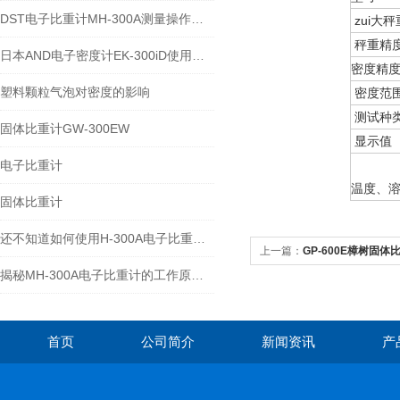
DST电子比重计MH-300A测量操作步聚
zui大秤
秤重精
日本AND电子密度计EK-300iD使用方法
密度精
塑料颗粒气泡对密度的影响
密度范
测试种
固体比重计GW-300EW
显示值
电子比重计
温度、
固体比重计
还不知道如何使用H-300A电子比重计？进来看
上一篇：
GP-600E樟树固体比
揭秘MH-300A电子比重计的工作原理与多领域应用
首页
公司简介
新闻资讯
产