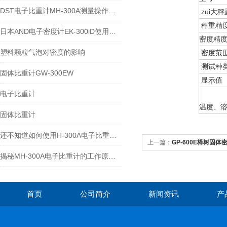
DST电子比重计MH-300A测量操作步聚
zui大秤
秤重精
日本AND电子密度计EK-300iD使用方法
密度精
塑料颗粒气泡对密度的影响
密度范
测试种
固体比重计GW-300EW
显示值
电子比重计
温度、
固体比重计
还不知道如何使用H-300A电子比重计？进来看
上一篇：
GP-600E樟树固体密
揭秘MH-300A电子比重计的工作原理与多领域应用
首页
公司简介
新闻资讯
产