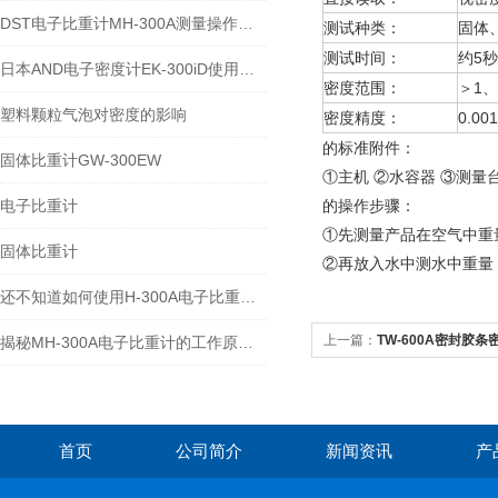
DST电子比重计MH-300A测量操作步聚
测试种类：
固体
测试时间：
约5秒
日本AND电子密度计EK-300iD使用方法
密度范围：
＞1、
塑料颗粒气泡对密度的影响
密度精度：
0.001
的标准附件：
固体比重计GW-300EW
①主机 ②水容器 ③测量
电子比重计
的操作步骤：
①先测量产品在空气中重
固体比重计
②再放入水中测水中重量
还不知道如何使用H-300A电子比重计？进来看
上一篇：
TW-600A密封胶条密
揭秘MH-300A电子比重计的工作原理与多领域应用
首页
公司简介
新闻资讯
产