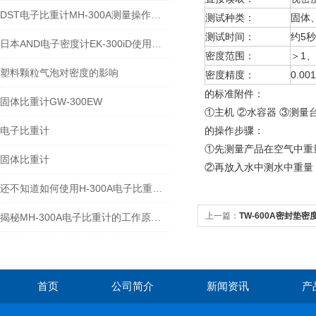
DST电子比重计MH-300A测量操作步聚
测试种类：
固体
测试时间：
约5秒
日本AND电子密度计EK-300iD使用方法
密度范围：
＞1、
塑料颗粒气泡对密度的影响
密度精度：
0.001
的标准附件：
固体比重计GW-300EW
①主机 ②水容器 ③测量
电子比重计
的操作步骤：
①先测量产品在空气中重
固体比重计
②再放入水中测水中重量
还不知道如何使用H-300A电子比重计？进来看
上一篇：
TW-600A密封垫密度
揭秘MH-300A电子比重计的工作原理与多领域应用
首页
公司简介
新闻资讯
产