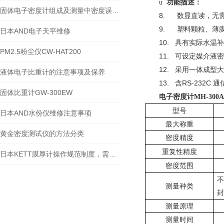
功能描述：
u
固体电子密度计组成及测量中密度误差的处理
8.
数显直读，无
9.
塑料颗粒、薄
日本AND电子天平维修
10.
具有实际水温补
PM2.5粉尘仪CW-HAT200
11.
可设定媒介液密
12.
采用一体成型大
液体电子比重计的注意事项及保养
13.
含
RS-232C
通
固体比重计GW-300EW
电子密度计MH-300A
型号
日本AND水份仪维修注意事项
最大称重
黄金密度测试仪的方法分类
密度精度
重复性精度
日本KETT膜厚计操作规范制度，需要谨慎的几个细节
密度范围
测量种类
封
测量原理
测量时间