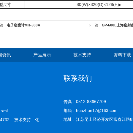
型尺寸
80(W)×320(D)×128(H)m
篇：
电子密度计MH-300A
下一篇：
GP-600E上海密封
闻资讯
产品展示
技术支持
资料下载
联系我们
传真：0512-83667709
邮箱：huazhun17@163.com
.xml
地址：江苏昆山经济开发区富春江路8
4732 技术支持：
化