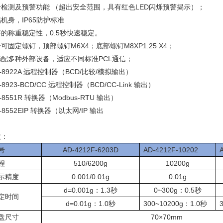
击检测及预警功能 （超出安全范围，具有红色
LED
闪烁预警揭示）；
铝机身，
IP65
防护标准
好的称重稳定性，
0.5
秒快速稳定。
个可固定螺钉，顶部螺钉
M6X4
；底部螺钉
M8XP1.25 X4
；
选配多种外部设备，适应不同标准
PCL
通信；
-8922A
远程控制器（
BCD/
比较
/
模拟输出）
-8923-BCD/CC
远程控制器（
BCD/CC-Link
输出）
-8551R
转换器（
Modbus-RTU
输出）
-8552EIP
转换器（以太网
/IP
输出
数：
号
AD-4212F-6203D
AD-4212F-10202
程
510/6200g
10200g
示精度
0.001/0.01g
0.01g
d=0.001g
：
1.3
秒
0~300g
：
0.5
秒
定时间
d=0.01g
：
1.0
秒
300~10200g
：
1.0
秒
盘尺寸
70×70mm