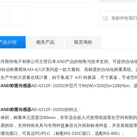
发邮件给我们：h
产品介绍
相关产品
留言询价
州丹斯特电子有限公司主营日本
AND
产品的销售与技术支持。可提供自动
D
自动称重模块
AD-4212F
系列是一款大量程、高精度的自动化称重系统。
类生产中的大容量在线计量，由于集成了
A/D
转换器，尺寸紧凑，节省空
AND称重传感器
AD-4212F-10202外型尺寸
80(W)×320(D)×128(H)m
。
AND称重传感器
AD-4212F-10202的特点：
凑体积，称重单元宽度仅
80mm
，非常适合嵌入式使用或放置在空间有限的
盘易拆卸，支持特殊夹具与专用秤盘兼容允许拆卸标准秤盘，并安装根据
种通信接口，可直边
PC/PLC
（标配
RS-232C
接口，选配
RS-485
）
;