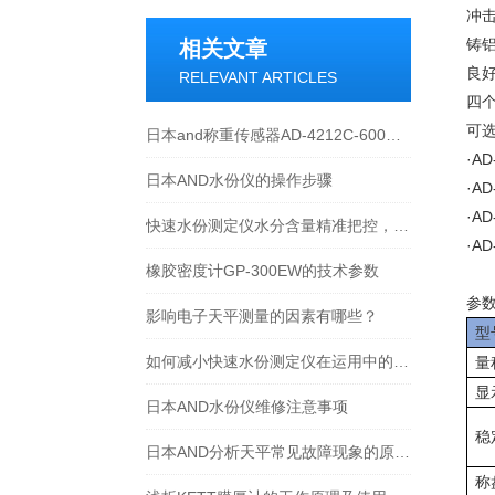
冲
铸
相关文章
良
RELEVANT ARTICLES
四
可
日本and称重传感器AD-4212C-600维修故障显示E
·AD
日本AND水份仪的操作步骤
·AD
·AD
快速水份测定仪水分含量精准把控，产品质量如何提升？
·AD
橡胶密度计GP-300EW的技术参数
参
影响电子天平测量的因素有哪些？
型
如何减小快速水份测定仪在运用中的误差？
量
显
日本AND水份仪维修注意事项
稳
日本AND分析天平常见故障现象的原因和解决方法
称