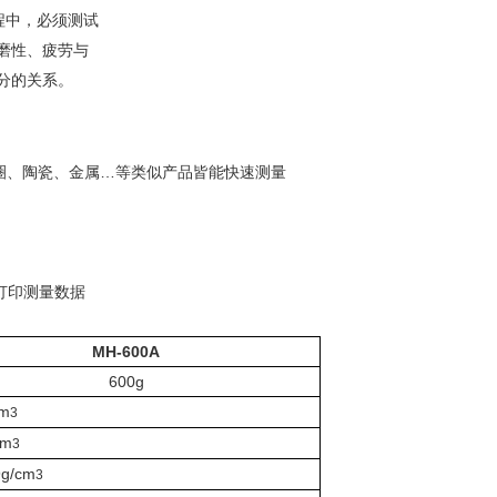
程中，必须测试
磨性、疲劳与
分的关系。
圈、陶瓷、金属…等类似产品皆能快速测量
打印测量数据
MH-600A
600g
cm
3
cm
3
9g/cm
3