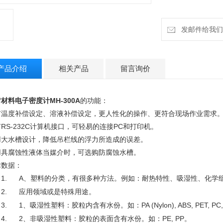
发邮件给我们：h
产品介绍
相关产品
留言询价
材料电子密度计MH-300A
的功能：
有温度补偿设定、溶液补偿设定，更人性化的操作、更符合现场作业需求
RS-232C计算机接口，可轻易的连接PC和打印机。
用大水槽设计，降低吊栏线的浮力所造成的误差。
用具腐蚀性液体当媒介时，可选购防腐蚀水槽。
术数据：
1.
A
、塑料的分类，有很多种方法。例如：耐热特性、吸湿性、化学
2.
应用领域或是特殊用途。
3.
1
、吸湿性塑料：胶粒内含有水份。如：
PA (Nylon), ABS, PET, PC
4.
2
、非吸湿性塑料：胶粒的表面含有水份。如：
PE, PP
。