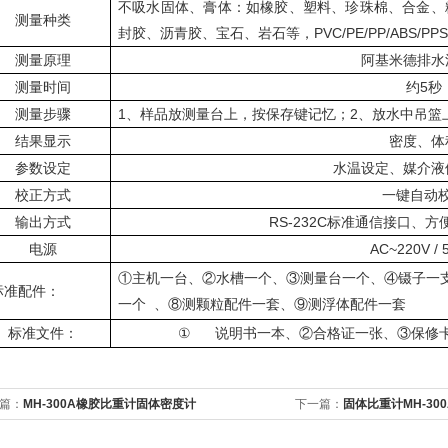
不吸水固体、膏体：如橡胶、塑料、珍珠棉、合金、
测量种类
封胶、沥青胶、宝石、岩石等，
PVC/PE/PP/ABS/PPS
测量原理
阿基米德排水
测量时间
约
5
秒
测量步骤
1、
样品放测量台上，按保存键记忆；
2
、放水中吊篮
结果显示
密度、体
参数设定
水温设定、媒介液
校正方式
一键自动
输出方式
RS-232C
标准通信接口、方
电源
AC~220V / 
①
主机一台、②水槽一个、③测量台一个、④镊子一
标准配件：
一个
、⑧测颗粒配件一套、⑨测浮体配件一套
标准文件：
①
说明书一本、②合格证一张、③保修
篇：
MH-300A橡胶比重计固体密度计
下一篇：
固体比重计MH-30