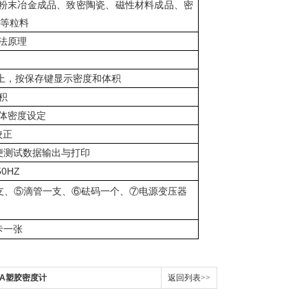
粉末冶金成品、致密陶瓷、磁性材料成品、密
等粒料
法原理
上，按保存键显示密度和体积
积
体密度设定
校正
便测试数据输出与打印
50HZ
支、⑤滴管一支、⑥砝码一个、⑦电源变压器
卡一张
0A塑胶密度计
返回列表>>