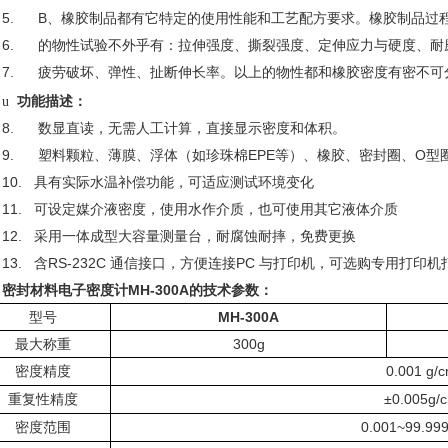
5.
B
、橡胶制品都有它特定的使用性能和工艺配方要求。橡胶制品过
6.
的物性试验不外乎有：拉伸强度、撕裂强度、定伸应力与硬度、耐
7.
疲劳破坏、弹性、扯断伸长率。以上的物性都和橡胶密度有密不可
功能描述：
u
8.
数显直读，无需人工计算，直接显示密度和体积。
9.
塑料颗粒、薄膜、浮体（如珍珠棉
EPE
等）、橡胶、密封圈、
O
型
10.
具有实际水温补偿功能，可适应测试环境变化
11.
可设定媒介液密度，使用水作介质，也可使用其它液体介质
12.
采用一体成型大容量测量台，耐腐蚀耐摔，免费更换
13.
含
RS-232C
通信接口，方便连接
PC
与打印机，可选购专用打印机
密封材料电子密度计MH-300A
的技术参数：
型号
MH-300A
最大称重
300g
密度精度
0.001
g/
重复性精度
±
0.005
g/
密度范围
0.001~99.99