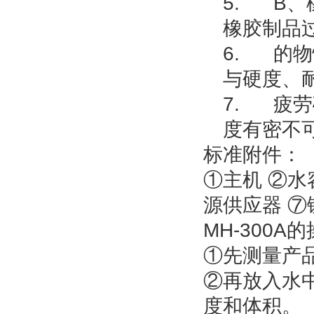
5.
B、
橡胶制品
6.
的物
与硬度、
7.
疲劳
度有密不
标准附件：
①主机 ②水
源供应器 ⑦
MH-300A
①先测量产
②再放入水
度和体积。