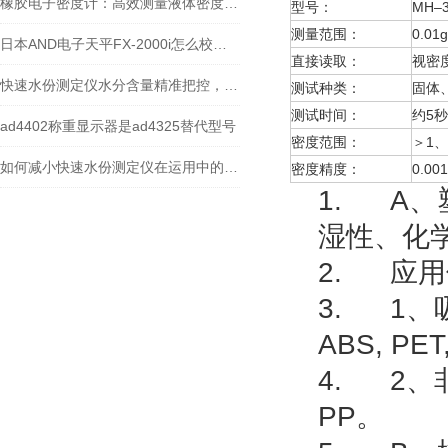
橡胶电子密度计：高效测量液体密度的现代神器
型号：
MH–3
测量范围：
0.01
日本AND电子天平FX-2000i怎么校正？
直接读取：
视密
快速水份测定仪水分含量精准把控，产品质量如何提升？
测试种类：
固体
测试时间：
约5秒
ad4402称重显示器是ad4325替代型号
密度范围：
＞1、
如何减小快速水份测定仪在运用中的误差？
密度精度：
0.001
1.
A、
湿性、化
2.
应用
3.
1、
ABS, PET
4.
2、
PP。