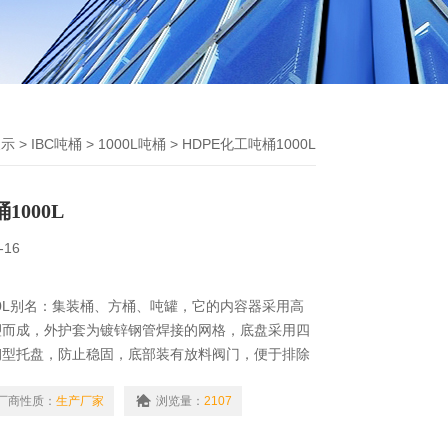
展示
>
IBC吨桶
>
1000L吨桶
> HDPE化工吨桶1000L
1000L
-16
000L别名：集装桶、方桶、吨罐，它的内容器采用高
塑而成，外护套为镀锌钢管焊接的网格，底盘采用四
钢型托盘，防止稳固，底部装有放料阀门，便于排除
体。
厂商性质：
生产厂家
浏览量：
2107