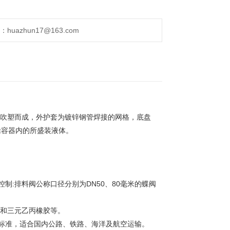
uazhun17@163.com
料吹塑而成，外护套为镀锌钢管焊接的网格，底盘
除容器内的所盛装液体。
制:排料阀公称口径分别为DN50、80毫米的蝶阀
胶和三元乙丙橡胶等。
标准，适合国内公路、铁路、海洋及航空运输。