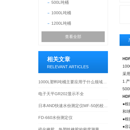
500L吨桶
1000L吨桶
1200L吨桶
查看全部
相关文章
HD
1
RELEVANT ARTICLES
采
1.
1000L塑料吨桶主要应用于什么领域？主要作用是什么？
50
电子天平GR202显示不全
HD
●
日本AND快速水份测定仪MF-50的校准操作步骤
和
FD-660水份测定仪
●
●
硫化橡胶、热塑性橡胶的密度测量