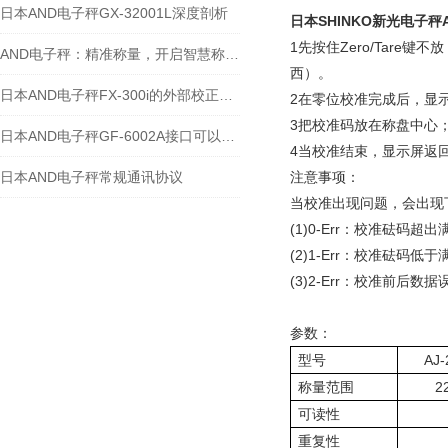
日本AND电子秤GX-32001L深度剖析
日本SHINKO新光电子秤AJ
1
先按住
Zero/Tare
键不放
AND电子秤：精准称量，开启智慧称重新时代
西）。
日本AND电子秤FX-300i的外部校正方法
2
在零位校准完成后，显
3
把校准码放在称盘中心
日本AND电子秤GF-6002A接口可以支持RS-485通讯
4
当校准结束，显示屏返
日本AND电子秤常规通讯协议
注意事项：
当校准出现问题，会出现
(1)0-Err
：校准砝码超出
(2)1-Err
：校准砝码低于
(3)2-Err
：校准前后数据
参数：
型号
AJ-
称量范围
2
可读性
重复性