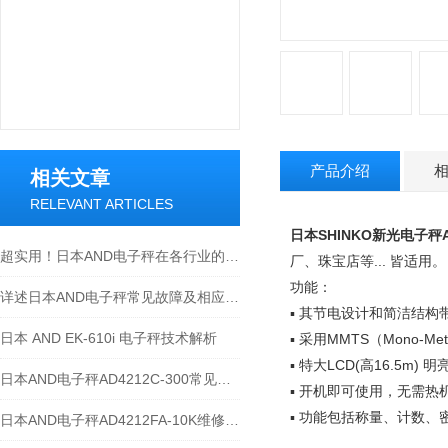
产品介绍
相关文章
RELEVANT ARTICLES
日本SHINKO新光电子秤AJ
超实用！日本AND电子秤在各行业的具体应用全揭秘
厂、珠宝店等
...
皆适用。
功能：
详述日本AND电子秤常见故障及相应解决措施
▪
其节电设计和简洁结构
日本 AND EK-610i 电子秤技术解析
▪
采用
MMTS
（
Mono-Meta
▪
特大
LCD(
高
16.5m)
明
日本AND电子秤AD4212C-300常见维修故障及解决方法
▪
开机即可使用，无需热
▪
功能包括称量、计数、
日本AND电子秤AD4212FA-10K维修案例