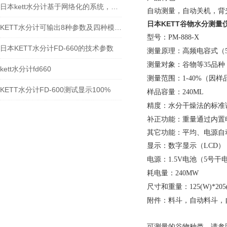
日本kett水分计基于网络化的系统，适用于对产品在线监测和生产过程控制
自动测量，自动关机，背
日本KETT谷物水分测量仪P
KETT水分计可输出8种参数及四种模式选定
型号：
PM-888-X
日本KETT水分计FD-660的技术参数
测量原理：高频电容式（
测量对象：谷物等
品种
35
kett水分计fd660
测量范围：
（因样
1-40%
KETT水分计FD-600测试显示100%
样品容量：
240ML
精度：水分干燥法的标准
补正功能：重量通过内置
其它功能：平均、电源自
显示：数字显示（
）
LCD
电源：
电池（
号干
1.5V
5
耗电量：
240MW
尺寸和重量：
125(W)*205
附件：料斗，自动料斗，
可测量的谷物种类，请参