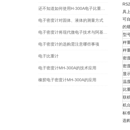
RS
还不知道如何使用H-300A电子比重计？进来看
具
可自
电子密度计对固体、液体的测量方式
的
电子密度计将现代微电子技术与阿基米德原理完美结合
型
秤
电子密度计的选购需注意哪些事项
秤
电子比重计
密
密
电子密度计MH-300A的技术应用
显
橡胶电子密度计MH-300A的应用
温
比
联
机
标
选