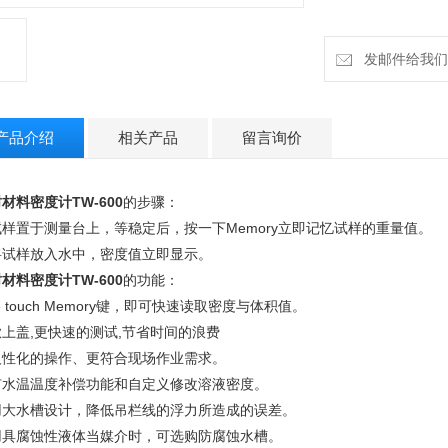
发邮件给我们：h
产品介绍
相关产品
留言询价
材料密度计TW-600
的步骤：
试样置于测量台上，等稳定后，按一下Memory立即记忆试样的重量值。
将试样放入水中，密度值立即显示。
材料密度计TW-600
的功能：
e touch Memory键，即可快速读取密度与体积值。
上盖,更快速的测试,节省时间的浪费
人性化的操作、更符合现场作业需求。
有水温温度补偿功能和自定义修改溶液密度。
用大水槽设计，降低吊栏线的浮力所造成的误差。
用具腐蚀性液体当媒介时，可选购防腐蚀水槽。