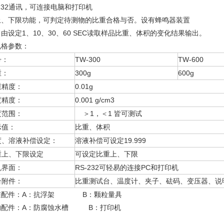
232通讯，可连接电脑和打印机
上、下限功能，可判定待测物的比重合格与否。设有蜂鸣器装置
由设定1、10、30、60 SEC读取样品比重、体积的变化结果输出。
规格参数：
号：
TW-300
TW-600
重：
300g
600g
重精度：
0.01g
度精度：
0.001 g/cm3
度范围：
＞1，＜1 皆可测试
示值：
比重、体积
度、溶液补偿设定：
溶液补偿可设定19.999
重上、下限设定
可设定比重上、下限
机界面：
RS-232可轻易的连接PC和打印机
台附件：
比重测试台、温度计、夹子、砝码、变压器、说
准配件：A：抗浮架 B：颗粒量具
购配件：A：防腐蚀水槽 B：打印机