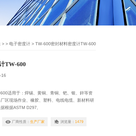
示
> >
电子密度计
> TW-600密封材料密度计TW-600
TW-600
-16
-600适用于：焊锡、黄铜、青铜、钯、银、鋅等资
形厂区现场作业、橡胶、塑料、电线电缆、新材料研
根据ASTM D297,
GB/T1033,533,JIS K6530,ISO 2781,1183标准。采
力法，直接读取数值。
厂商性质：
生产厂家
浏览量：
1479