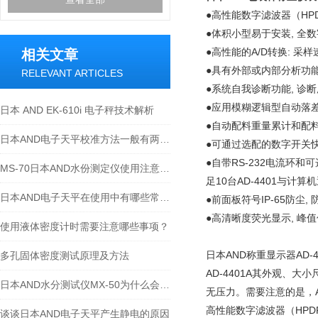
●高性能数字滤波器（
HP
●体积小型易于安装
,
全数
●高性能的
A/D
转换
:
采样
相关文章
●具有外部或内部分析功
RELEVANT ARTICLES
●系统自我诊断功能
,
诊断
●应用模糊逻辑型自动落
日本 AND EK-610i 电子秤技术解析
●自动配料重量累计和配
日本AND电子天平校准方法一般有两种，一种是内校，一种是外校
●可通过选配的数字开关
●自带
RS-232
电流环和可
MS-70日本AND水份测定仪使用注意事项
足
10
台
AD-4401
与计算机
日本AND电子天平在使用中有哪些常见故障？
●前面板符号
IP-65
防尘
,
●高清晰度荧光显示
,
峰值
使用液体密度计时需要注意哪些事项？
日本
AND
称重显示器
AD-
多孔固体密度测试原理及方法
AD-4401A
其外观、大小
日本AND水分测试仪MX-50为什么会显示-E的情况？
无压力。需要注意的是，
高性能数字滤波器（
HPD
谈谈日本AND电子天平产生静电的原因