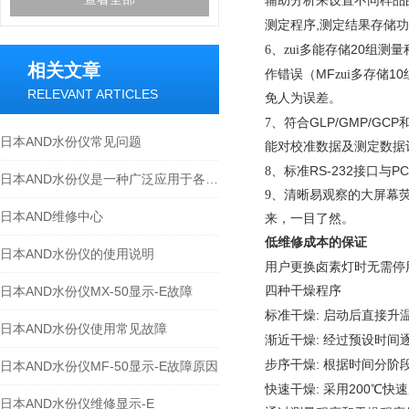
辅助分析来设置不同样品
,
测定程序
测定结果存储功
20
6、zui多能存储
组测量
相关文章
MF
10
作错误（
zui多存储
RELEVANT ARTICLES
免人为误差。
GLP/GMP/GCP
7、符合
日本AND水份仪常见问题
能对校准数据及测定数据
RS-232
PC
8、标准
接口
与
日本AND水份仪是一种广泛应用于各个行业的重要工具
9、清晰易观察的大屏幕
日本AND维修中心
来，一目了然。
低维修成本的保证
日本AND水份仪的使用说明
用户更换卤素灯时无需停
日本AND水份仪MX-50显示-E故障
四种干燥程序
:
标准干燥
启动后直接升
日本AND水份仪使用常见故障
:
渐近干燥
经过预设时间
:
步序干燥
根据时间分阶
日本AND水份仪MF-50显示-E故障原因
:
200
快速干燥
采用
℃
快速
日本AND水份仪维修显示-E