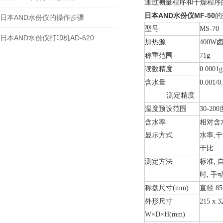
通过测量程序和干燥程序
日本AND水份仪
MF-50
的
日本AND水份仪的操作步骤
型号
MS-70
日本AND水份仪打印机AD-620
加热源
400W
称重范围
71g
读数精度
0.0001g
含水量
0.001/0
测定精度
温度预设范围
30-200
含水率
相对含
显示方式
水率,干
干比
测定方法
标准, 
时, 手
称盘尺寸(mm)
直径 85
外形尺寸
215 x 3
W
×D×H(mm)