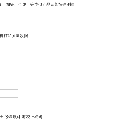
圈、陶瓷、金属…等类似产品皆能快速测量
机打印测量数据
子 ⑧温度计 ⑨校正砝码