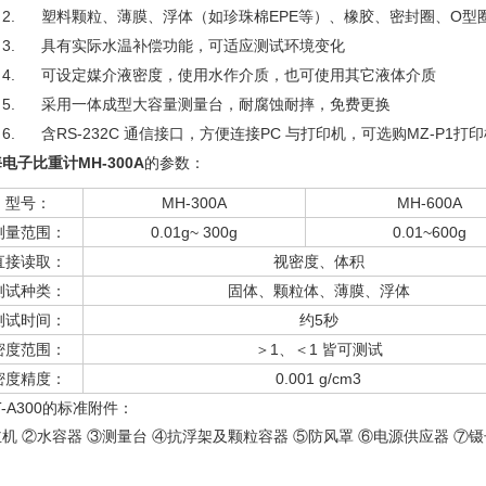
2.
塑料颗粒、薄膜、浮体（如珍珠棉
EPE
等）、橡胶、密封圈、
O
型
3.
具有实际水温补偿功能，可适应测试环境变化
4.
可设定媒介液密度，使用水作介质，也可使用其它液体介质
5.
采用一体成型大容量测量台，耐腐蚀耐摔，免费更换
6.
含
RS-232C
通信接口，方便连接
PC
与打印机，可选购
MZ-P1
打印
电子比重计MH-300A
的参数：
型号：
MH-300A
MH-600A
测量范围：
0.01g~ 300g
0.01~600g
直接读取：
视密度、体积
测试种类：
固体、颗粒体、薄膜、浮体
测试时间：
约5秒
密度范围：
＞1、＜1 皆可测试
密度精度：
0.001 g/cm3
T-A300的标准附件：
机 ②水容器 ③测量台 ④抗浮架及颗粒容器 ⑤防风罩 ⑥电源供应器 ⑦镊