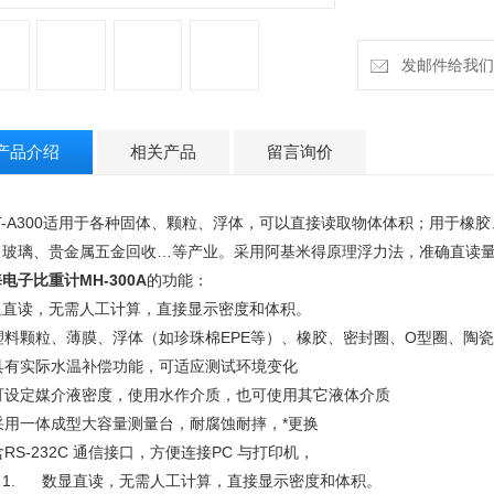
发邮件给我们：h
产品介绍
相关产品
留言询价
ST-A300适用于各种固体、颗粒、浮体，可以直接读取物体体积；用于
、玻璃、贵金属五金回收…等产业。采用阿基米得原理浮力法，准确直读
电子比重计MH-300A
的功能：
显直读，无需人工计算，直接显示密度和体积。
. 塑料颗粒、薄膜、浮体（如珍珠棉EPE等）、橡胶、密封圈、O型圈、陶
 具有实际水温补偿功能，可适应测试环境变化
. 可设定媒介液密度，使用水作介质，也可使用其它液体介质
 采用一体成型大容量测量台，耐腐蚀耐摔，*更换
 含RS-232C 通信接口，方便连接PC 与打印机，
1.
数显直读，无需人工计算，直接显示密度和体积。