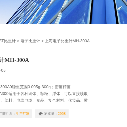
ST比重计
>
电子比重计
> 上海电子比重计MH-300A
MH-300A
-05
00A0稳重范围0.005g-300g；密度精度
DST-A300适用于各种固体、颗粒、浮体，可以直接读取
胶、塑料、电线电缆、食品、复合材料、化妆品、鞋
五金回收…等产业。采用阿基米得原理浮力法，准确
厂商性质：
生产厂家
浏览量：
2958