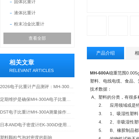
固体比重计
液体比重计
粉末冶金比重计
查看全部
产品介绍
相关文章
RELEVANT ARTICLES
MH-600A
稳重范围0.00
塑料、电线电缆、食品、
2026电子比重计产品测评：MH-300A凭什么成为经济型爆款？
技术数据：
A
、塑料的分类，有很多
定期维护是确保MH-300A电子比重计实验数据准确性的关键
2.
应用领域或是
DST电子比重计MH-300A测量操作步聚
3.
1
、吸湿性塑料
4.
2
、非吸湿性塑
日本AND电子密度计EK-300iD使用方法
5.
B
、橡胶制品都
塑料颗粒气泡对密度的影响
6.
的物性试验不