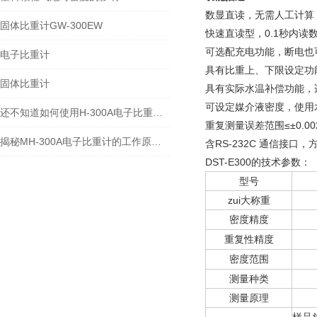
数显直读，无需人工计算
固体比重计GW-300EW
快速直读型，0.1秒内
可选配充电功能，断电也
电子比重计
具有比重上、下限设定功
固体比重计
具有实际水温补偿功能，
可设定媒介液密度，使用
还不知道如何使用H-300A电子比重计？进来看
重复测量误差范围≤±0.002
揭秘MH-300A电子比重计的工作原理与多领域应用
含RS-232C 通信接口
DST-E300的技术参数：
型号
zui大称重
密度精度
重复性精度
密度范围
测量种类
测量原理