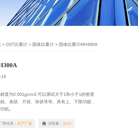
示
>
DST比重计
>
固体比重计
> 固体比重计MH300A
300A
-16
精度为0.001g/cm3,可以测试大于1和小于1的密度
颗粒、条状、片状、块状等等。具有上、下限功能，
打印机。
厂商性质：
生产厂家
浏览量：
3112