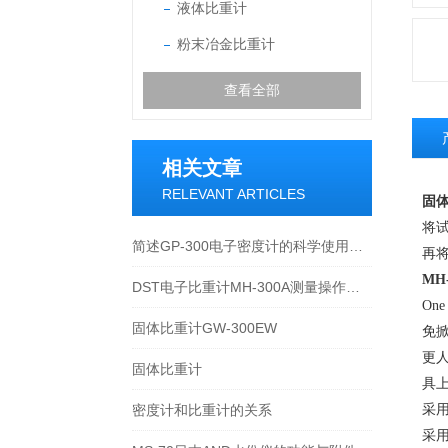
液体比重计
粉末冶金比重计
查看全部
相关文章
RELEVANT ARTICLES
固体
将
简述GP-300电子密度计的科学使用方法
再
MH-
DST电子比重计MH-300A测量操作步聚
One
固体比重计GW-300EW
免
更
固体比重计
具
密度计和比重计的关系
采
采