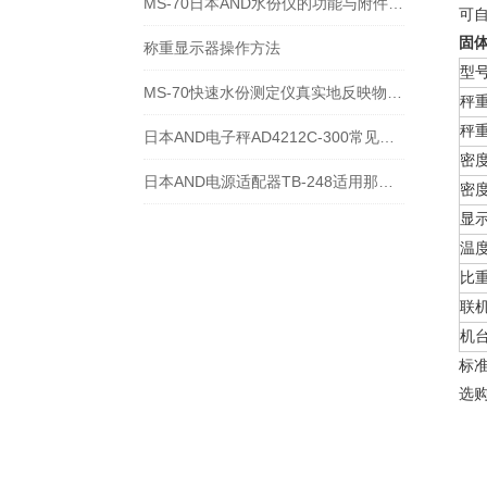
MS-70日本AND水份仪的功能与附件图片
可
固体
称重显示器操作方法
型
MS-70快速水份测定仪真实地反映物料的水分变化情况
秤
秤
日本AND电子秤AD4212C-300常见维修故障及解决方法
密
日本AND电源适配器TB-248适用那几种型号天平
密
显
温
比
联
机
标
选