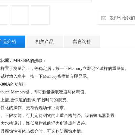
发邮件给我们：h
产品介绍
相关产品
留言询价
比重计MH300A
的
步骤：
试样置于测量台上，等稳定后，按一下
Memory
立即记忆试样的重量值。
将试样放入水中，
按一下
Memory
密度值立即显示。
300A
的
功能：
 touch Memory
键，即可测量读取密度与体积值。
掀上盖
,
更快速的测试
,
节省时间的浪费。
人性化的操作、更符合现场作业需求。
上、下限功能，可判定待测物的比重合格与否。设有蜂鸣器装置
用大水槽设计，降低吊栏线的浮力所造成的误差。
用具腐蚀性液体当媒介时，可选购防腐蚀水槽。