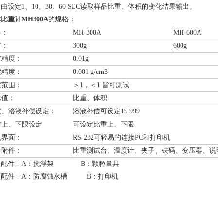
自由设定
1
、
10
、
30
、
60 SEC
读取样品比重、体积的变化结果输出。
比重计MH300A
的
规格：
号：
MH-300A
MH-600A
重：
300g
600g
重精度：
0.01g
度精度：
0.001 g
/cm3
度范围：
＞
1
，＜
1
皆可测试
示值：
比重、体积
度、溶液补偿设定：
溶液补偿可设定
19.999
重上、下限设定
可设定比重上、下限
机界面：
RS-232
可轻易的连接
PC
和打印机
台附件：
比重测试台、温度计、夹子、砝码、变压器、说
准配件：
A
：抗浮架
B
：颗粒量具
购配件：
A
：防腐蚀水槽
B
：打印机