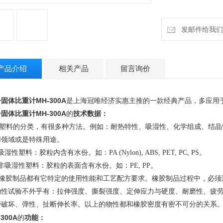
发邮件给我们：h
产品介绍
相关产品
留言询价
子固体
比重计
MH-300A
是上海冠唯经济实惠主推的一款经典产品，多应用
子固体
比重计
MH-300A
的
技术数据：
塑料的分类，有很多种方法。例如：耐热特性、吸湿性、化学组成、结晶
用领域或是特殊用途。
吸湿性塑料：胶粒内含有水份。如：
PA (Nylon), ABS, PET, PC, P
S
。
非吸湿性塑料：胶粒的表面含有水份。如：
PE, P
P
。
橡胶制品都有它特定的使用性能和工艺配方要求。橡胶制品过程中，必须
物性
试
验不外乎有：拉伸强
度、
撕裂强
度、
定伸应力与硬
度、
耐磨
性、
疲
劳破
坏、
弹
性、
扯断伸长率。
以上的
物性
都和橡胶密度有密不可分的关系
-300A
的
功能：