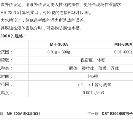
温度补偿设定、溶液补偿设定
更
人性化的操作
、更符合现场作业需求。
RS-232C
PC
有
计算机接口，可轻易的连接
和打印机
。
用大水槽设计，降低吊栏线的浮力所造成的误差。
用具腐蚀性液体当媒介时，可选购防腐蚀水槽。
-300A
的
规格：
号：
MH-300A
MH-600A
量范围：
0.01g
~ 300g
0.01~600g
接读取：
视密度、体积
试种类：
固体、颗粒体、薄膜、浮体
试时间：
约
5
秒
度范围：
＞
1
、＜
1
皆可测试
度精度：
0.001 g/cm3
篇：
MH-300A固体比重计
下一篇：
DST-E300橡胶电