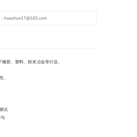
uazhun17@163.com
于橡胶、塑料、粉末冶金等行业。
性、
测试
劳与
。