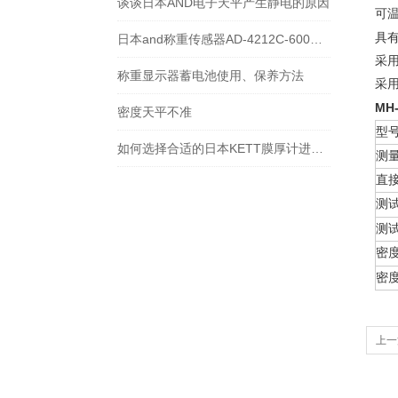
谈谈日本AND电子天平产生静电的原因
可
具
日本and称重传感器AD-4212C-600维修故障显示E
采
称重显示器蓄电池使用、保养方法
采
MH
密度天平不准
型
如何选择合适的日本KETT膜厚计进行薄膜厚度测量？
测
直
测
测
密
密
上一