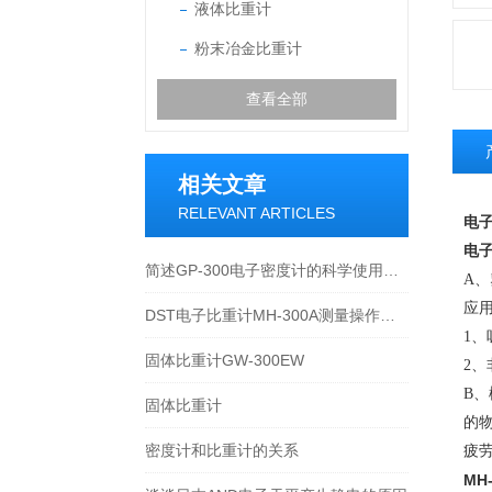
液体比重计
粉末冶金比重计
查看全部
相关文章
RELEVANT ARTICLES
电
电
简述GP-300电子密度计的科学使用方法
A
、
应
DST电子比重计MH-300A测量操作步聚
1
、
固体比重计GW-300EW
2
、
B
、
固体比重计
的
密度计和比重计的关系
疲
MH