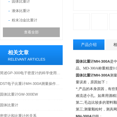
固体比重计
液体比重计
粉末冶金比重计
查看全部
产品介绍
相关文章
RELEVANT ARTICLES
固体比重计
MH-300A
是
品。
MD-300A
称重精度
0.
简述GP-300电子密度计的科学使用方法
固体比重计
MH-300A
测
量误差，原因如下：
DST电子比重计MH-300A测量操作步聚
*
;
产品的本身原因，有
些
固体比重计GW-300EW
难流进小孔。如果用酒精
第二
;
毛边比较多的塑料颗
固体比重计
第三
;
测量颗粒时，
测具网
密度计和比重计的关系
MH-300A
功能：