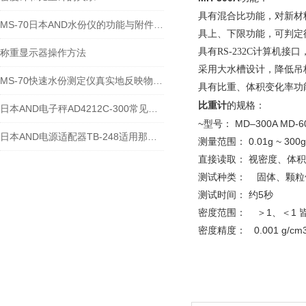
具有混合比功能，对新材
MS-70日本AND水份仪的功能与附件图片
具上、下限功能，可判定
具有
RS-232C
计算机接口
称重显示器操作方法
采用大水槽设计，降低吊
MS-70快速水份测定仪真实地反映物料的水分变化情况
具有比重、体积变化率功
比重计
的
规格：
日本AND电子秤AD4212C-300常见维修故障及解决方法
~型号： MD–300A MD-6
日本AND电源适配器TB-248适用那几种型号天平
测量范围： 0.01g ~ 300g 
直接读取： 视密度、体积
测试种类： 固体、颗粒
测试时间： 约5秒
密度范围： ＞1、＜1 
密度精度： 0.001 g/cm