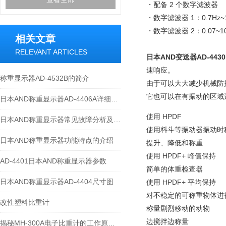
・配备 2 个数字滤波器
・数字滤波器 1：0.7Hz~1
・数字滤波器 2：0.07~10
相关文章
RELEVANT ARTICLES
日本AND变送器AD-443
速响应。
称重显示器AD-4532B的简介
由于可以大大减少机械防
它也可以在有振动的区域
日本AND称重显示器AD-4406A详细参数
使用 HPDF
日本AND称重显示器常见故障分析及解决办法
使用料斗等振动器振动时
日本AND称重显示器功能特点的介绍
提升、降低和称重
使用 HPDF+ 峰值保持
AD-4401日本AND称重显示器参数
简单的体重检查器
日本AND称重显示器AD-4404尺寸图
使用 HPDF+ 平均保持
对不稳定的可称重物体进
改性塑料比重计
称量剧烈移动的动物
边搅拌边称量
揭秘MH-300A电子比重计的工作原理与多领域应用