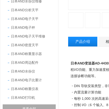
日本AND水份仪维修
日本AND分析天平
日本AND电子天平
日本AND电子秤
日本AND电子天平维修
产品介绍
日本AND密度天平
日本AND称重显示器
日本AND周边配件
日本AND变送器AD-443
程I/O功能、重力加速
日本AND水份仪
连接诊断功能等。
日本AND电子比重计
・DIN 导轨安装类型，
日本AND称重仪表
・内置流量计算功能
日本AND打印机
・每秒 1,000 次的高速
・控制 I/O（6 个输入
查看全部