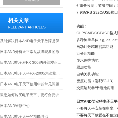
6.
重叠收纳，节省空间：
7.
选配
RS-232C/USB
接口
相关文章
功能：
RELEVANT ARTICLES
GLP/GMP/GCP/ISO
格式
多种称重单位：
g, oz, ozt
及时解决日本AND电子天平故障是保障测量准确的关键
自动计数精度提高功能
日本AND分析天平常见故障现象的原因和解决方法
百分比功能
显示保护功能
日本AND电子秤FX-300i的外部校正方法
累加功能
日本AND电子天平FX-2000i怎么校正？
自动关机功能
密度功能（选配
EJ-13
）
日本AND电子天平使用中的常见问题
交流适配器
/
干电池两用
教您如何购买电子天平，更符合要求
日本AND艾安得电子天平EJ
日本AND维修中心
不要将天平安装在多尘、
不要将天平放置在不稳定
日本AND电子天平的功能特点