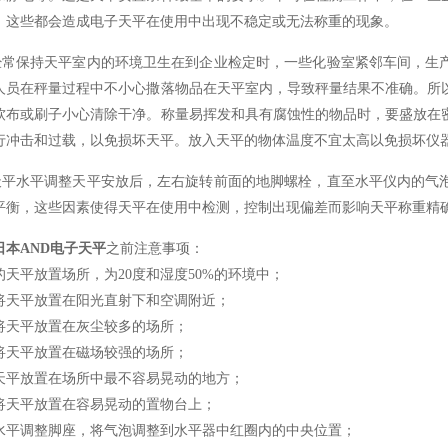
，这些都会造成电子天平在使用中出现不稳定或无法称重的现象。
经常保持天平室内的环境卫生在到企业检定时，一些化验室紧邻车间，生
人员在秤量过程中不小心撒落物品在天平室内，导致秤量结果不准确。所
软布或刷子小心清除干净。称量易挥发和具有腐蚀性的物品时，要盛放在
行冲击和过载，以免损坏天平。放入天平的物体温度不宜太高以免损坏仪器
天平水平调整天平安放后，左右旋转前面的地脚螺栓，直至水平仪内的气
平衡，这些因素使得天平在使用中检测，控制出现偏差而影响天平称重精
日本
AND
电子天平
之前注意事项：
的天平放置场所，为
20
度和湿度
50%
的环境中；
将天平放置在阳光直射下和空调附近；
将天平放置在灰尘较多的场所；
将天平放置在磁场较强的场所；
天平放置在场所中最不容易晃动的地方；
将天平放置在容易晃动的置物台上；
水平调整脚座，将气泡调整到水平器中红圈内的中央位置；