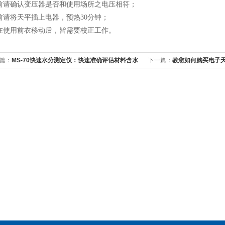
前请确认变压器是否和使用场所之电压相符；
前请将天平插上电器，预热
30
分钟；
在使用前衣移动后，皆需要校正工作。
篇：
MS-70快速水分测定仪：快速准确评估材料含水
下一篇：
教您如何购买电子