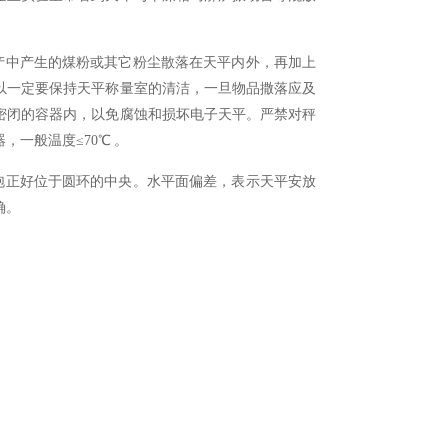
产中产生的煤粉或其它粉尘散落在天平内外，再加上
以一定要保持天平称量室的清洁，一旦物品撒落应及
密闭的容器内，以免腐蚀和损坏电子天平。严禁对秤
，一般温度≤7
0
℃ 。
泡正好位于圆环的中央。水平面偏差，表示天平安放
确。