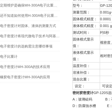
定期维护是确保MH-300A电子比重计实验数据准确性的关键
型号：
GP
测量范围：
0.001
还不知道如何使用H-300A电子比重计？进来看
固体模式精度：
0.0001
电子密度计对固体、液体的测量方式
液体模式精度：
0.001 
测试时间：
约5秒
电子密度计将现代微电子技术与阿基米德原理完美结合
固体模式显示
视密度
值：
电子密度计的选购需注意哪些事项
液体模式显示
相对密
电子比重计
值：
温度补偿：
溶液
电子密度计MH-300A的技术应用
溶液补偿：
溶液
橡胶电子密度计MH-300A的应用
混合比重：
设定
设定：
可设定
密封胶密度计
GP-120
A：玻璃砝码 B：
D：防腐蚀水槽 E：