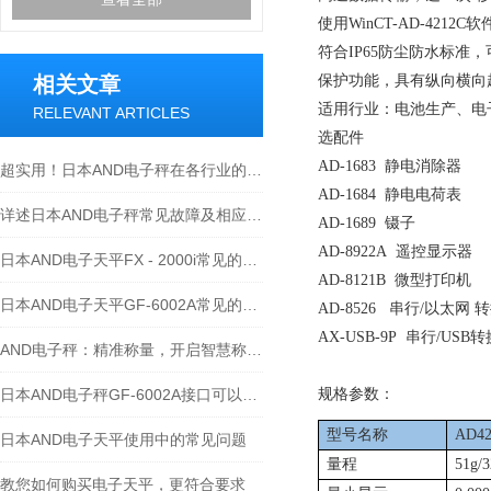
使用
WinCT-AD-4212C
软
符合
IP65
防尘防水标准，
相关文章
保护功能，具有纵向横向
适用行业：电池生产、电
RELEVANT ARTICLES
选配件
AD-1683
静电消除器
超实用！日本AND电子秤在各行业的具体应用全揭秘
AD-1684
静电电荷表
详述日本AND电子秤常见故障及相应解决措施
AD-1689
镊子
AD-8922A
遥控显示器
日本AND电子天平FX - 2000i常见的维修故障及处理方法
AD-8121B
微型打印机
日本AND电子天平GF-6002A常见的故障及维修方法如下
AD-8526
串行
/
以太网 
AX-USB-9P
串行
/USB
转
AND电子秤：精准称量，开启智慧称重新时代
日本AND电子秤GF-6002A接口可以支持RS-485通讯
规格参数：
型号名称
AD42
日本AND电子天平使用中的常见问题
量程
51g/
教您如何购买电子天平，更符合要求