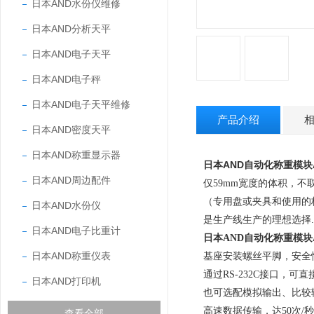
日本AND水份仪维修
日本AND分析天平
日本AND电子天平
日本AND电子秤
日本AND电子天平维修
产品介绍
日本AND密度天平
日本AND称重显示器
日本AND自动化称重模块AD
日本AND周边配件
仅
59mm
宽度的体积，不
（专用盘或夹具和使用的
日本AND水份仪
是生产线生产的理想选择
.
日本AND电子比重计
日本AND自动化称重模块AD4
日本AND称重仪表
基座安装螺丝平脚，安全
通过
RS-232C
接口，可直
日本AND打印机
也可选配模拟输出、比较
高速数据传输，达
50
次
/
秒
查看全部