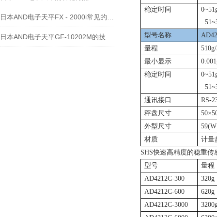
稳定时间
0~51
日本AND电子天平FX - 2000i常见的维修故障及处理方法
51~3
型号名称
AD42
日本AND电子天平GF-10202M的技术文章
量程
510g
最小显示
0.001
稳定时间
0~51
51~3
通讯接口
RS-2
秤盘尺寸
50
×
5
外型尺寸
59(W
材质
计量
SHS
快速高精度的稳重传
型号
量程
AD4212C-300
320g
AD4212C-600
620g
AD4212C-3000
3200