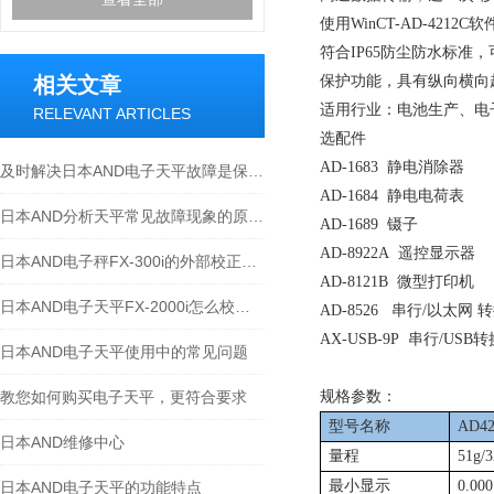
使用
WinCT-AD-4212C
软
符合
IP65
防尘防水标准，
相关文章
保护功能，具有纵向横向
适用行业：电池生产、电
RELEVANT ARTICLES
选配件
AD-1683
静电消除器
及时解决日本AND电子天平故障是保障测量准确的关键
AD-1684
静电电荷表
日本AND分析天平常见故障现象的原因和解决方法
AD-1689
镊子
AD-8922A
遥控显示器
日本AND电子秤FX-300i的外部校正方法
AD-8121B
微型打印机
日本AND电子天平FX-2000i怎么校正？
AD-8526
串行
/
以太网 
AX-USB-9P
串行
/USB
转
日本AND电子天平使用中的常见问题
教您如何购买电子天平，更符合要求
规格参数：
型号名称
AD42
日本AND维修中心
量程
51g/
最小显示
0.000
日本AND电子天平的功能特点