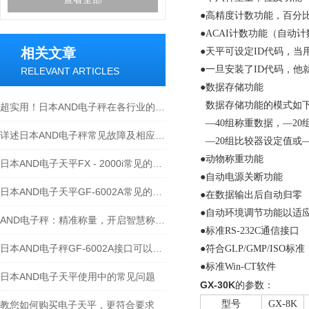
●高精度计数功能，百分
●ACAI计数功能（自动
相关文章
●天平可设定ID代码，当
●一旦安装了ID代码，
RELEVANT ARTICLES
●数据存储功能
数据存储功能的模式如
超实用！日本AND电子秤在各行业的具体应用全揭秘
—40组称重数据，—20
详述日本AND电子秤常见故障及相应解决措施
—20组比较器设定值或—
●动物称重功能
日本AND电子天平FX - 2000i常见的维修故障及处理方法
●自动电源关断功能
日本AND电子天平GF-6002A常见的故障及维修方法如下
●在数据输出后自动归零
●自动环境调节功能以适
AND电子秤：精准称量，开启智慧称重新时代
●标准RS-232C通信接口
日本AND电子秤GF-6002A接口可以支持RS-485通讯
●符合GLP/GMP/ISO标准
●标准Win-CT软件
日本AND电子天平使用中的常见问题
GX-30K
的参数：
型号
GX-8K
教您如何购买电子天平，更符合要求