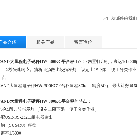
发邮件给我们：h
产品介绍
相关产品
留言询价
AND大量程电子磅秤HW-300KC平台秤
HW-CP
内置打印机，高达
1/12000
。
1.5
秒快速响应。清析
3
色
5
段比较指示灯，设定上限下限，便于分类作业
调节。
AND大量程电子秤HW-300KC平台秤量程30kg，精度50g。最大计数量6
AND大量程电子磅秤HW-300KC平台秤
的特点：
晰
3
色
5
段比较指示灯（设定上限下限，便于分类作业）
选配
USB/RS-232C/
继电器输出
锈钢（
SUS430
）秤盘
分辩率
1/6000