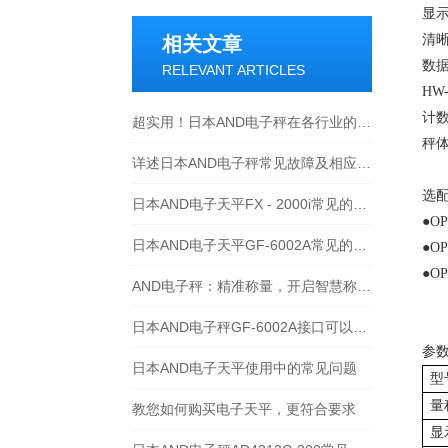
显
清
相关文章
数
RELEVANT ARTICLES
HW
计
超实用！日本AND电子秤在各行业的具体应用全揭秘
秤
详述日本AND电子秤常见故障及相应解决措施
选
日本AND电子天平FX - 2000i常见的维修故障及处理方法
●O
日本AND电子天平GF-6002A常见的故障及维修方法如下
●OP
●O
AND电子秤：精准称量，开启智慧称重新时代
日本AND电子秤GF-6002A接口可以支持RS-485通讯
参
日本AND电子天平使用中的常见问题
型
量
教您如何购买电子天平，更符合要求
显