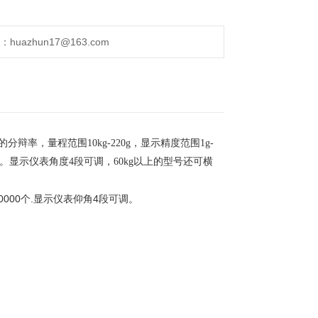
uazhun17@163.com
的分辩率，量程范围
10kg-220g
，显示精度范围
1g-
。显示仪表角度
4
段可调，
60kg
以上的型号还可横
0000个.显示仪表仰角4段可调。