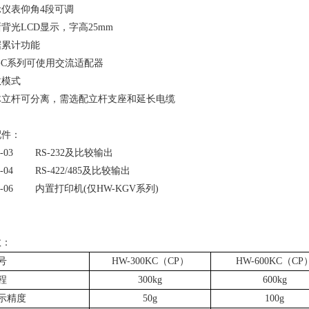
示仪表仰角
4
段可调
晰背光
LCD
显示，字高
25mm
据累计功能
-C
系列可使用交流适配器
数模式
体立杆可分离，需选配立杆支座和延长电缆
配件：
P-03 RS-232
及比较输出
-04 RS-422/485
及比较输出
P-06
内置打印机
(
仅
HW-KGV
系列
)
数：
号
HW-300KC
（
CP
）
HW-600KC
（
CP
程
300kg
600kg
示精度
50g
100g