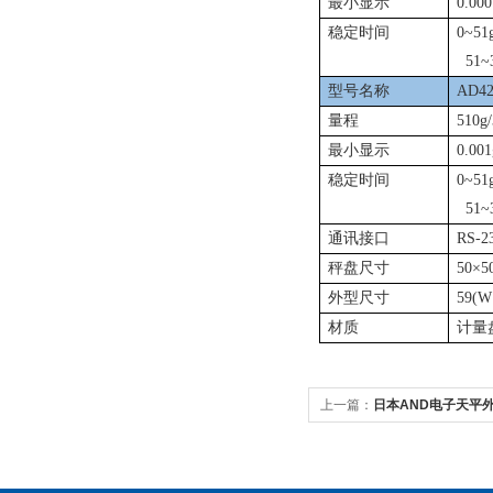
最小显示
0.000
稳定时间
0~51
51~3
型号名称
AD42
量程
510g
最小显示
0.001
稳定时间
0~51
51~3
通讯接口
RS-2
秤盘尺寸
50
×
5
外型尺寸
59(W
材质
计量
上一篇：
日本AND电子天平外部