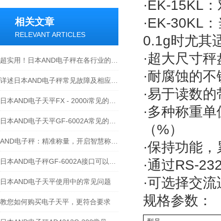
·
EK-15KL
：
·
EK-30KL
：
相关文章
RELEVANT ARTICLES
0.1g
时尤其
·超大尺寸秤
超实用！日本AND电子秤在各行业的具体应用全揭秘
·耐腐蚀的不
详述日本AND电子秤常见故障及相应解决措施
·易于读数的
日本AND电子天平FX - 2000i常见的维修故障及处理方法
·多种称重单
日本AND电子天平GF-6002A常见的故障及维修方法如下
（
%
）
AND电子秤：精准称量，开启智慧称重新时代
·保持功能，
日本AND电子秤GF-6002A接口可以支持RS-485通讯
·通过
RS-23
·可选择交
日本AND电子天平使用中的常见问题
规格参数：
教您如何购买电子天平，更符合要求