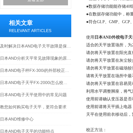
●
数据存储功能能存储
40
●
在数据存储功能中，称
相关文章
●
符合
GLP
、
GMP
、
GCP
RELEVANT ARTICLES
使用
日本AND外校电子天平
适合的天平放置场所，为
及时解决日本AND电子天平故障是保障测量准确的关键
请勿将天平放置在阳光直
日本AND分析天平常见故障现象的原因和解决方法
请勿将天平放置在灰尘较
请勿将天平放置在磁场较
日本AND电子秤FX-300i的外部校正方法
请将天平放置在场所中最
日本AND电子天平FX-2000i怎么校正？
请勿将天平放置在容易晃
利用水平调整脚座，将气
日本AND电子天平使用中的常见问题
使用前请确认变压器是否
教您如何购买电子天平，更符合要求
使用前请将天平插上电器
天平在使用前衣移动后，
日本AND维修中心
校正方法：
日本AND电子天平的功能特点