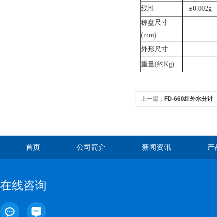
线性
±
0.002g
称盘尺寸
(mm)
外形尺寸
重量
(
约
Kg)
上一篇：
FD-660红外水分计
首页
公司简介
新闻资讯
产
在线咨询