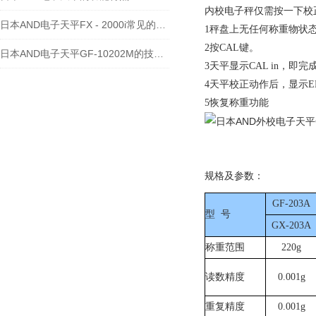
内校电子秤仅需按一下校
日本AND电子天平FX - 2000i常见的维修故障及处理方法
1
秤盘上无任何称重物状
2
按
CAL
键。
日本AND电子天平GF-10202M的技术文章
3
天平显示
CAL in
，即完
4
天平校正动作后，显示
E
5
恢复称重功能
规格及参数：
GF-203A
型
号
GX-203A
称重范围
220g
读数精度
0.001g
重复精度
0.001g