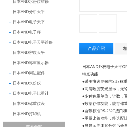
日本AND水份仪维修
日本AND分析天平
日本AND电子天平
日本AND电子秤
日本AND电子天平维修
产品介绍
日本AND密度天平
日本AND称重显示器
日本AND外校电子天平GF-
日本AND周边配件
特点功能：
●
采用快速灵敏的
SHS
称
日本AND水份仪
●
高清晰度荧光显示，无
日本AND电子比重计
●
多种称重单位，计数，
日本AND称重仪表
●
数据存储功能，能存储
●
自带标准
RS-232C
接口和
日本AND打印机
●
重量比较功能，能选配
●
当显示关闭
10
分钟后会
查看全部