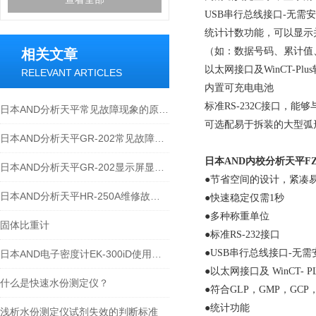
USB
串行总线接口
-
无需安
统计计数功能，可以显示
（如：数据号码、累计值
相关文章
以太网接口及
WinCT-Plus
RELEVANT ARTICLES
内置可充电电池
标准
RS-232C
接口，能够
日本AND分析天平常见故障现象的原因和解决方法
可选配易于拆装的大型弧
日本AND分析天平GR-202常见故障及维修方法
日本AND内校分析天平FZ-
日本AND分析天平GR-202显示屏显示不全或不显示
●
节省空间的设计，紧凑
日本AND分析天平HR-250A维修故障点
●
快速稳定仅需
1
秒
●
多种称重单位
固体比重计
●
标准
RS-232
接口
●USB
串行总线接口
-
无需
日本AND电子密度计EK-300iD使用方法
●
以太网接口及
WinCT- P
什么是快速水份测定仪？
●
符合
GLP
，
GMP
，
GCP
●
统计功能
浅析水份测定仪试剂失效的判断标准