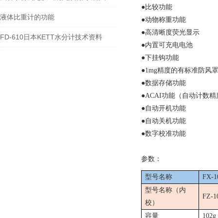
●
比较功能
液体比重计的功能
●
动物称重功能
●
高清晰度荧光显示
FD-610日本KETT水分计技术资料
●
内置可充电电池
●
下挂钩功能
●1mg
精度的有标准防风
●
数据存储功能
●ACAI
功能（自动计数精
●
自动开机功能
●
自动关机功能
●
数字校准功能
参数：
型号名称
FX-1
型号名称（内
FZ-1
校）
容量
102g